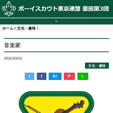
=
ホーム
/
文化・趣味
/
音楽家
2021/03/31
文化・趣味
t
f
B!
P
L