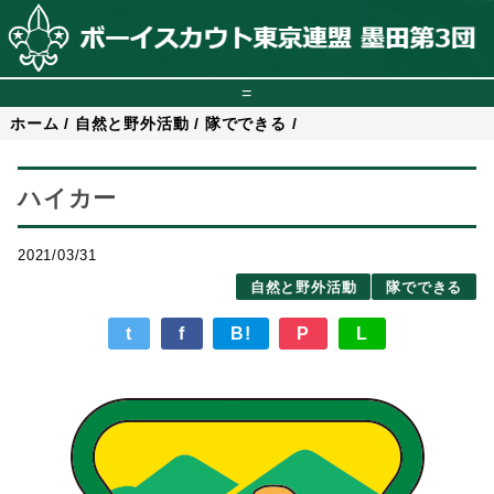
=
ホーム
/
自然と野外活動
/
隊でできる
/
ハイカー
2021/03/31
自然と野外活動
隊でできる
t
f
B!
P
L