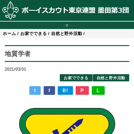
=
ホーム
/
お家でできる
/
自然と野外活動
/
地質学者
2021/03/31
お家でできる
自然と野外活動
t
f
B!
P
L